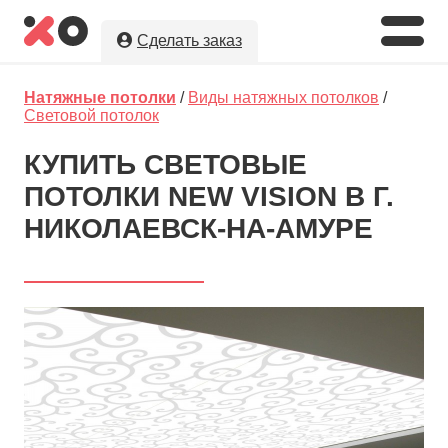
Сделать заказ
Укажите необходимые параметры, а
Натяжные потолки
/
Виды натяжных потолков
/
мы предложим Вам
лучшую цену
на
Световой потолок
натяжные потолки в г. Николаевск-
на-Амуре!
КУПИТЬ СВЕТОВЫЕ
ПОТОЛКИ NEW VISION В Г.
Оставляя заявку, Вы даете разрешение на
обработку и хранение Ваших персональных данных.
НИКОЛАЕВСК-НА-АМУРЕ
Вы сохраните полную анонимность до выбора
исполнителя.