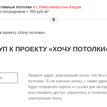
атяжные потолки
в г. Николаевск-на-Амуре
2
з посредников ≈
350
руб./м
етры, а мы предложим Вам
лучшую цену
евск-на-Амуре!
к проекту «Хочу потолки»
а обработку и хранение Ваших
лную анонимность до выбора
П К ПРОЕКТУ «ХОЧУ ПОТОЛКИ
10
≈
3500
2
м
руб.
Укажите адрес электронной почты, что был 
ировочная площадь Вашего потолка
потолки». Если учетная запись с таким адре
будет отправлен пароль и ссылка для автор
восстановить доступ, обратитесь в техниче
электронную почту.