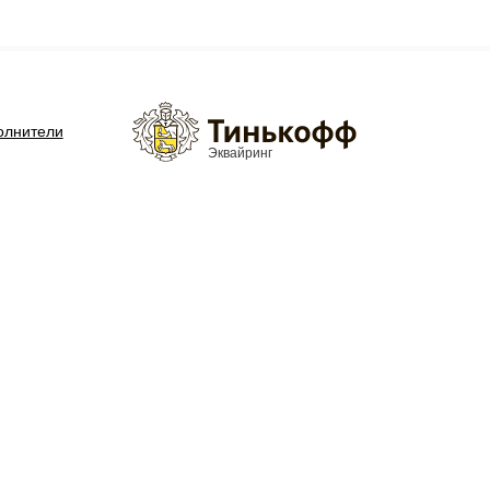
олнители
Эквайринг