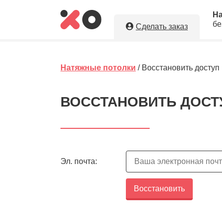
Н
бе
Сделать заказ
Укажите необходимые парам
натяжные потолки в г. Никола
Натяжные потолки
/ Восстановить доступ 
Оставляя заявку, Вы даете разрешение н
персональных данных. Вы сохраните по
ВОССТАНОВИТЬ ДОСТУ
исполнителя.
5
Эл. почта:
Ориент
Восстановить