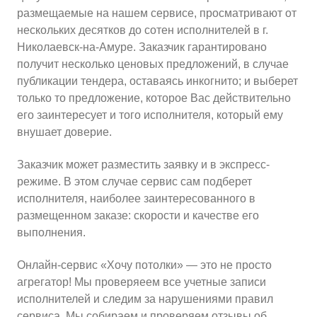
размещаемые на нашем сервисе, просматривают от
нескольких десятков до сотен исполнителей в г.
10
≈
3500
Николаевск-на-Амуре. Заказчик гарантировано
2
м
руб.
5
99
получит несколько ценовых предложений, в случае
Ориентировочная площадь Вашего потолка
публикации тендера, оставаясь инкогнито; и выберет
только то предложение, которое Вас действительно
Подобрать исполнителя
его заинтересует и того исполнителя, который ему
внушает доверие.
Заказчик может разместить заявку и в экспресс-
режиме. В этом случае сервис сам подберет
исполнителя, наиболее заинтересованного в
размещенном заказе: скорости и качестве его
выполнения.
Онлайн-сервис «Хочу потолки» — это не просто
агрегатор! Мы проверяеем все учетные записи
исполнителей и следим за нарушениями правил
сервиса. Мы собираем и проверяем отзывы об