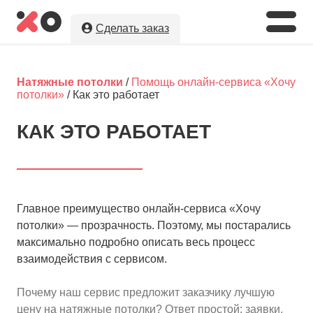
Сделать заказ
Укажите необходимые параметры, а
мы предложим Вам
лучшую цену
на
Натяжные потолки
/
Помощь онлайн-сервиса «Хочу
натяжные потолки в г. Николаевск-
потолки»
/ Как это работает
на-Амуре!
КАК ЭТО РАБОТАЕТ
Оставляя заявку, Вы даете разрешение на
обработку и хранение Ваших персональных данных.
Вы сохраните полную анонимность до выбора
исполнителя.
Главное преимущество онлайн-сервиса «Хочу
потолки» — прозрачность. Поэтому, мы постарались
максимально подробно описать весь процесс
взаимодействия с сервисом.
Почему наш сервис предложит заказчику лучшую
цену на натяжные потолки? Ответ простой: заявки,